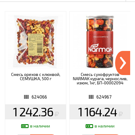
›
Смесь орехов с клюквой,
Смесь сухофруктов
СЕМУШКА, 500 г
NARMAK курага, чернослив,
изюм, 1кг, БП-00002094
624066
624967
1 242.36
1 164.24
в наличии
в наличии