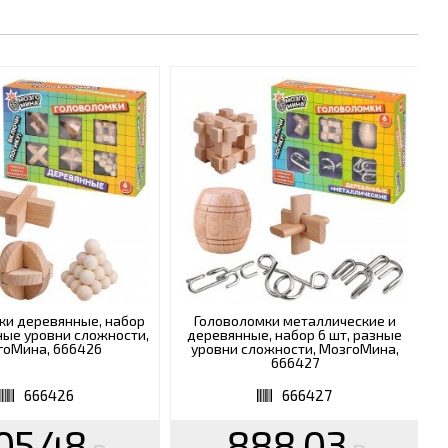
ки деревянные, набор
Головоломки металлические и
зные уровни сложности,
деревянные, набор 6 шт, разные
гоМина, 666426
уровни сложности, МозгоМина,
666427
666426
666427
05.48
888.03