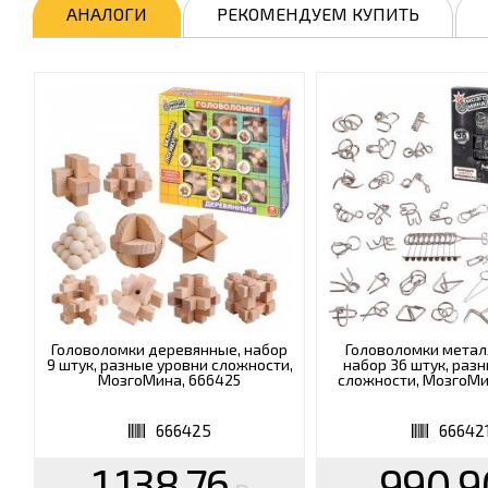
АНАЛОГИ
РЕКОМЕНДУЕМ КУПИТЬ
Головоломки деревянные, набор
Головоломки метал
9 штук, разные уровни сложности,
набор 36 штук, раз
МозгоМина, 666425
сложности, МозгоМи
666425
66642
1 138.76
990.9