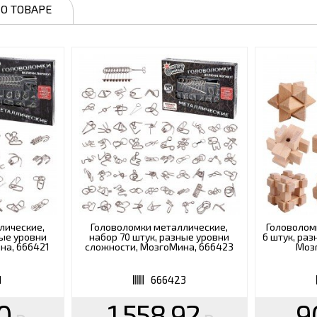
О ТОВАРЕ
лические,
Головоломки металлические,
Головолом
ные уровни
набор 70 штук, разные уровни
6 штук, ра
на, 666421
сложности, МозгоМина, 666423
Моз
1
666423
0
1 558.92
9