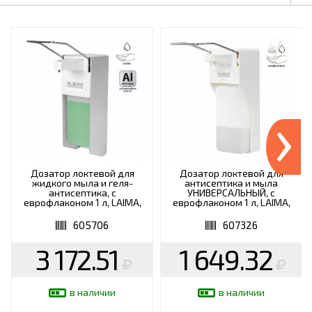
›
Дозатор локтевой для
Дозатор локтевой для
жидкого мыла и геля-
антисептика и мыла
антисептика, с
УНИВЕРСАЛЬНЫЙ, с
еврофлаконом 1 л, LAIMA,
еврофлаконом 1 л, LAIMA,
металлический, 605706
ABS-пластик, 607326, X-
2265S
605706
607326
3 172.51
1 649.32
в наличии
в наличии