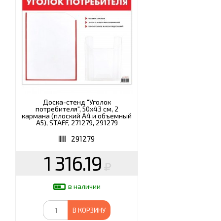
Доска-стенд "Уголок
потребителя", 50х43 см, 2
кармана (плоский А4 и объемный
А5), STAFF, 271279, 291279
291279
1 316.19
в наличии
В КОРЗИНУ