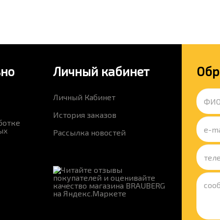
ьно
Личный кабинет
Обр
Личный Кабинет
История заказов
ботке
ых
Рассылка новостей