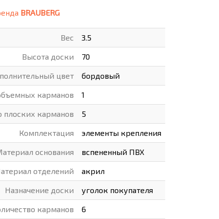
ренда
BRAUBERG
ВАРЫ
ХУДОЖНИКАМ
Вес
3.5
РОТОВАРЫ И ОСВЕЩЕНИЕ
Высота доски
70
полнительный цвет
бордовый
объемных карманов
1
о плоских карманов
5
Комплектация
элементы крепления
атериал основания
вспененный ПВХ
атериал отделений
акрил
Назначение доски
уголок покупателя
личество карманов
6