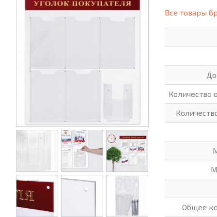
(СИЗ)
Все товары б
ХОББИ И ТВОРЧЕСТВО
ХОЗТО
ЭЛЕКТРОНИКА
ЭЛЕКТ
До
Количество 
Количеств
М
М
Общее ко