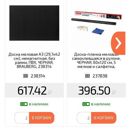
›
Доска меловая А3 (29,7х42
Доска-пленка меловая
см), немагнитная, без
самоклеящаяся в рулоне,
рамки, ПВХ, ЧЕРНАЯ,
ЧЕРНАЯ, 60х120 см, 5
BRAUBERG, 238314
мелков и салфетка,
BRAUBERG, 237838
238314
237838
617.42
396.50
в наличии
в наличии
В КОРЗИНУ
В КОРЗИНУ