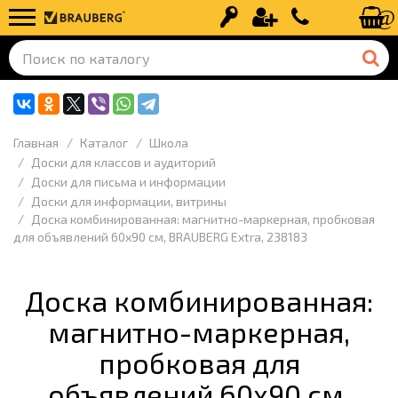
Вход
Регистрация
+7 (499) 110-
Главная
Каталог
Школа
Доски для классов и аудиторий
Доски для письма и информации
Доски для информации, витрины
Доска комбинированная: магнитно-маркерная, пробковая
для объявлений 60х90 см, BRAUBERG Extra, 238183
Доска комбинированная:
магнитно-маркерная,
пробковая для
объявлений 60х90 см,