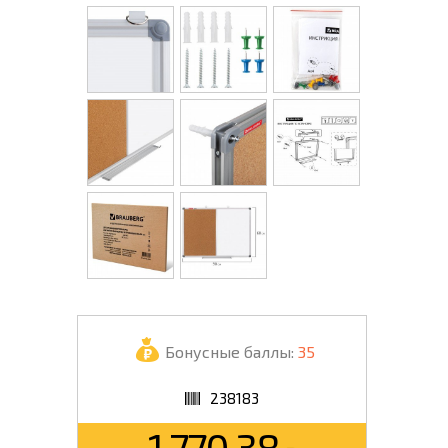
Бонусные баллы:
35
238183
1 770.38