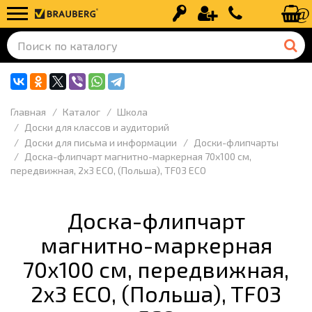
Вход
Регистрация
+7 (499) 110-
Главная
Каталог
Школа
Доски для классов и аудиторий
Доски для письма и информации
Доски-флипчарты
Доска-флипчарт магнитно-маркерная 70x100 см,
передвижная, 2х3 ECO, (Польша), TF03 ECO
Доска-флипчарт
магнитно-маркерная
70x100 см, передвижная,
2х3 ECO, (Польша), TF03