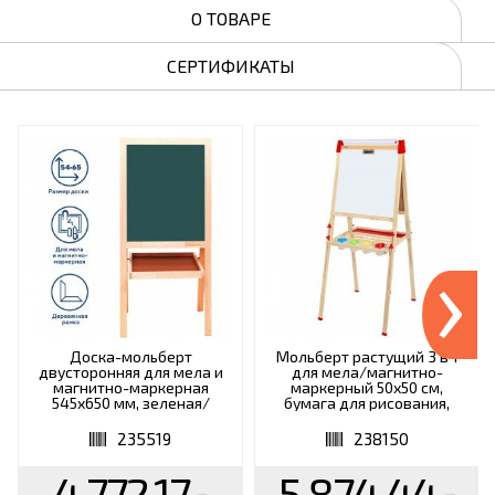
О ТОВАРЕ
СЕРТИФИКАТЫ
›
Доска-мольберт
Мольберт растущий 3 в 1
двусторонняя для мела и
для мела/магнитно-
магнитно-маркерная
маркерный 50х50 см,
545х650 мм, зеленая/
бумага для рисования,
белая, РОССИЯ, BRAUBERG,
BRAUBERG KIDS, 238150
235519
235519
238150
4 772.17
5 874.44