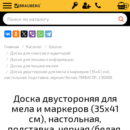
Вход
Регистрация
+7 (499) 110-
Главная
Каталог
Школа
Доски для классов и аудиторий
Доски для письма и информации
Доски для письма мелом
Доска двустороняя для мела и маркеров (35х41 см),
настольная, подставка, черная/белая, ПИФАГОР, 236888
Доска двустороняя для
мела и маркеров (35х41
см), настольная,
подставка, черная/белая,