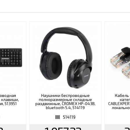
роводная
Наушники беспроводные
Кабель 
4 клавиши,
полноразмерные складные
катег
я, 513951
раздвижные, CROMEX HP-043B,
CABLEXPERT
bluetooth 5.4, 514119
локально
1
514119