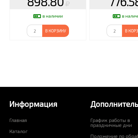
898.80
776.5
в наличии
в налич
В КОРЗИНУ
В КОР
Информация
Дополнител
Главная
График работы в
праздничные дни
Каталог
Положение по обра