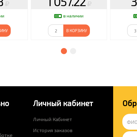
8
1 057.22
3
ии
в наличии
ЗИНУ
В КОРЗИНУ
ьно
Личный кабинет
Обр
Личный Кабинет
История заказов
ботке