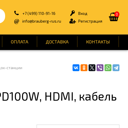
+7 (499) 110-91-16
Вход
0
info@brauberg-rus.ru
Регистрация
ОПЛАТА
ДОСТАВКА
КОНТАКТЫ
ок-станции
ИЯ
БЫТОВАЯ ТЕХНИКА
ДЛЯ ТУАЛЕТНЫХ КОМНАТ
ОНТ
КАНЦТОВАРЫ
PD100W, HDMI, кабель
ОФИС
СПОРТ И ОТДЫХ
НЫ
УПАКОВКА