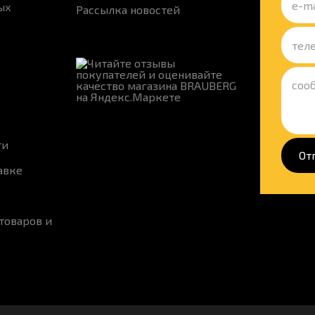
ых
Рассылка новостей
ти
От
авке
товаров и