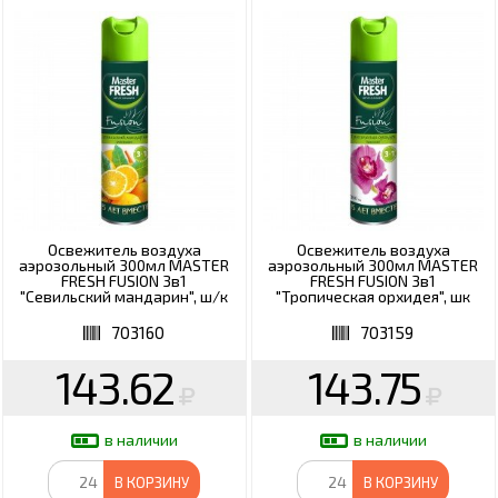
Освежитель воздуха
Освежитель воздуха
аэрозольный 300мл MASTER
аэрозольный 300мл MASTER
FRESH FUSION 3в1
FRESH FUSION 3в1
"Севильский мандарин", ш/к
"Тропическая орхидея", шк
73343, С0006368
73442, С0006348
703160
703159
143.62
143.75
в наличии
в наличии
В КОРЗИНУ
В КОРЗИНУ