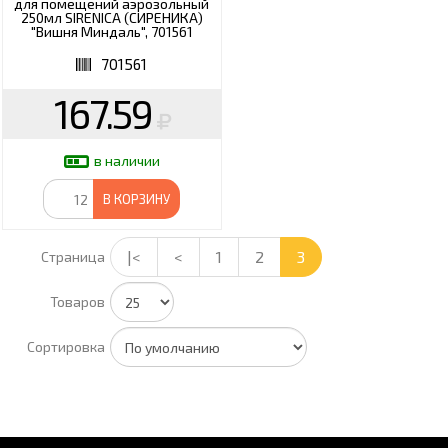
для помещений аэрозольный
250мл SIRENICA (СИРЕНИКА)
"Вишня Миндаль", 701561
701561
167.59
в наличии
В КОРЗИНУ
|<
<
1
2
3
Страница
Товаров
Сортировка