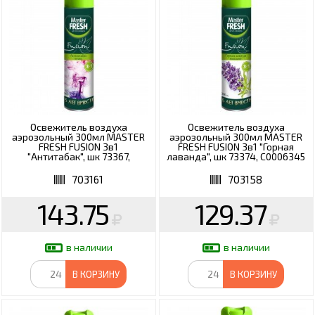
Освежитель воздуха
Освежитель воздуха
аэрозольный 300мл MASTER
аэрозольный 300мл MASTER
FRESH FUSION 3в1
FRESH FUSION 3в1 "Горная
"Антитабак", шк 73367,
лаванда", шк 73374, С0006345
С0006361
703161
703158
143.75
129.37
в наличии
в наличии
В КОРЗИНУ
В КОРЗИНУ