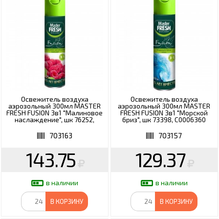
Освежитель воздуха
Освежитель воздуха
аэрозольный 300мл MASTER
аэрозольный 300мл MASTER
FRESH FUSION 3в1 "Малиновое
FRESH FUSION 3в1 "Морской
наслаждение", шк 76252,
бриз", шк 73398, С0006360
С0006483
703163
703157
143.75
129.37
в наличии
в наличии
В КОРЗИНУ
В КОРЗИНУ