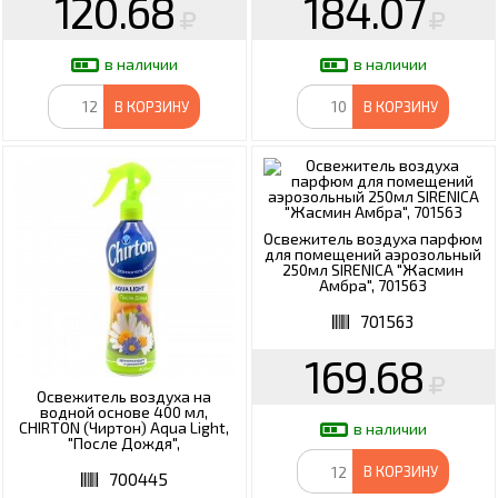
120.68
184.07
в наличии
в наличии
В КОРЗИНУ
В КОРЗИНУ
Освежитель воздуха парфюм
для помещений аэрозольный
250мл SIRENICA "Жасмин
Амбра", 701563
701563
169.68
Освежитель воздуха на
водной основе 400 мл,
CHIRTON (Чиртон) Aqua Light,
в наличии
"После Дождя",
4607145649031
В КОРЗИНУ
700445