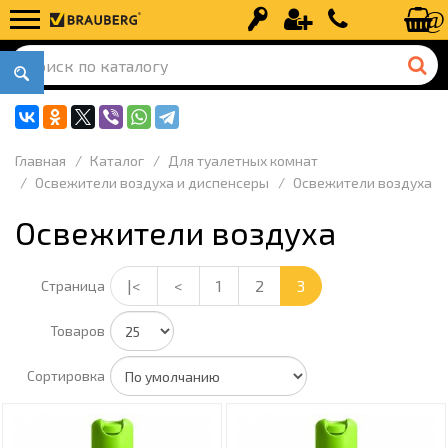
Вход
Регистрация
+7 (499) 110-
Главная
Каталог
Для туалетных комнат
Освежители воздуха и диспенсеры
Освежители воздуха
Освежители воздуха
|<
<
1
2
3
Страница
Товаров
Сортировка