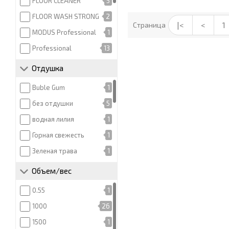
FLOOR CLEANER
5
FLOOR WASH STRONG
2
|<
<
1
Страница
MODUS Professional
1
Professional
13
STANDART
11
Отдушка
Universal
5
Buble Gum
1
нет
6
без отдушки
5
нет данных
4
водная лилия
1
ОРАНИТ
1
Горная свежесть
1
СУПЕРКОНЦЕНТРАТ
3
Зеленая трава
1
УДОБНАЯ МИНУТКА
1
лаванда
1
Объем/вес
Универсальное
5
лимон
11
0.55
1
Эко
1
Лимон и мята
2
1000
26
Эксперт
1
Лимонная свежесть
1
1500
1