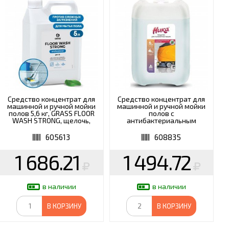
ИКАМ
ШКОЛА
Средство концентрат для
Средство концентрат для
машинной и ручной мойки
машинной и ручной мойки
полов 5,6 кг, GRASS FLOOR
полов с
WASH STRONG, щелочь,
антибактериальным
125193
эффектом 5 кг, НИКА
605613
608835
1 686.21
1 494.72
в наличии
в наличии
В КОРЗИНУ
В КОРЗИНУ