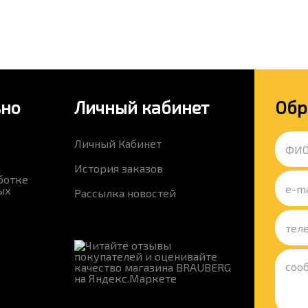
ьно
Личный кабинет
Обр
Личный Кабинет
История заказов
ботке
ых
Рассылка новостей