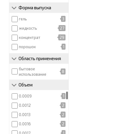
Форма выпуска
гель
3
жидкость
27
концентрат
29
порошок
1
Область применения
бытовое
8
использование
Объем
0.0009
1
0.0012
2
0.0013
2
0.0016
2
0.0017
1