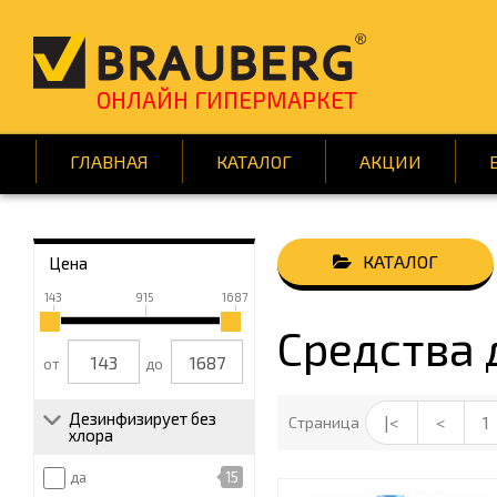
ОНЛАЙН ГИПЕРМАРКЕТ
ГЛАВНАЯ
КАТАЛОГ
АКЦИИ
Цена
АВТОТОВАРЫ
143
915
1687
ВСЁ ДЛЯ КЛИНИНГА
Средства 
ДОМ И САД
от
до
КНИГИ
Дезинфизирует без
|<
<
1
Страница
хлора
ПОДАРКИ И ПРАЗД
да
15
СРЕДСТВА ИНДИВИД