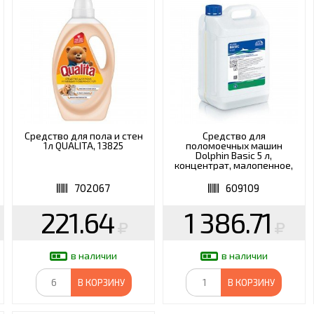
О
ХОЗТОВАРЫ
ХУДОЖН
ЭЛЕКТРОТОВАРЫ И
ОСВЕЩЕНИЕ
Средство для пола и стен
Средство для
1л QUALITA, 13825
поломоечных машин
Dolphin Basic 5 л,
концентрат, малопенное,
D001-5
702067
609109
221.64
1 386.71
в наличии
в наличии
В КОРЗИНУ
В КОРЗИНУ