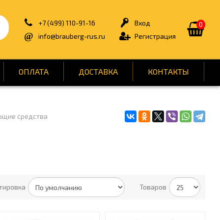
+7 (499) 110-91-16
Вход
0
info@brauberg-rus.ru
Регистрация
ОПЛАТА
ДОСТАВКА
КОНТАКТЫ
ющие средства
 И ПРОФ. ХИМИЯ
БЫТОВАЯ ТЕХНИКА
ДЛЯ ТУАЛЕТНЫХ КОМНАТ
ЕНТЫ И РЕМОНТ
КАНЦТОВАРЫ
ОФИС
тировка
Товаров
Ы ПИТАНИЯ
СПОРТ И ОТДЫХ
 ДЛЯ МЕДИЦИНЫ
УПАКОВКА