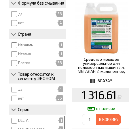
Формула без смывания
да
56
нет
4
Страна
Израиль
1
Италия
1
Средство моющее
Россия
58
универсальное для
поломоечных машин 5 л,
МЕГАЛАН 2, малопенное,
Товар относится к
нейтральное, Н 500
сегменту ЭКОНОМ
604345
да
4
1 316.61
нет
56
в наличии
Серия
В КОРЗИНУ
DELTA
1