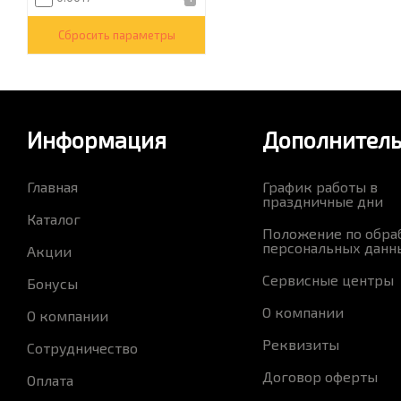
0.0018
1
Сбросить параметры
0.0019
2
0.002
7
0.0021
2
Информация
Дополнител
0.0022
7
0.0023
2
Главная
График работы в
0.0024
4
праздничные дни
Каталог
0.003
1
Положение по обра
персональных данн
0.0031
1
Акции
0.0065
1
Сервисные центры
Бонусы
0.0069
1
О компании
О компании
0.0071
1
Реквизиты
Сотрудничество
0.0076
3
Договор оферты
Оплата
0.0077
5