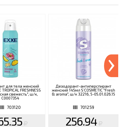
›
нт для тела женский
Дезодорант-антиперспирант
E TROPICAL FRESHNESS
женский 145мл S’COSMETIC "Fresh
ская свежесть", ш/к,
& aroma", ш/к 32216, 5-05.01.026.15
С0007354
703120
701259
65.35
256.94