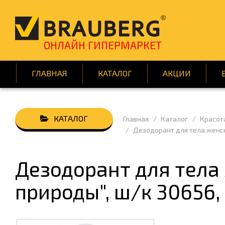
ОНЛАЙН ГИПЕРМАРКЕТ
ГЛАВНАЯ
КАТАЛОГ
АКЦИИ
Главная
Каталог
Красот
АВТОТОВАРЫ
БУМАГ
Дезодорант для тела женски
ВСЁ ДЛЯ КЛИНИНГА
ДЕМОО
ДОМ И САД
ИГРЫ 
Дезодорант для тела
КНИГИ
КРАСОТ
природы", ш/к 30656, 
ПОДАРКИ И ПРАЗДНИК
ПОСУД
СРЕДСТВА ИНДИВИД. ЗАЩИТЫ
ТЕХНИ