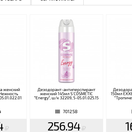
ла женский
Дезодорант-антиперспирант
Дезодора
"Нежность
женский 145мл S’COSMETIC
150мл EXX
05.01.022.01
"Energy", ш/к 32209, 5-05.01.025.15
"Тропиче
4
701258
4
256.94
1