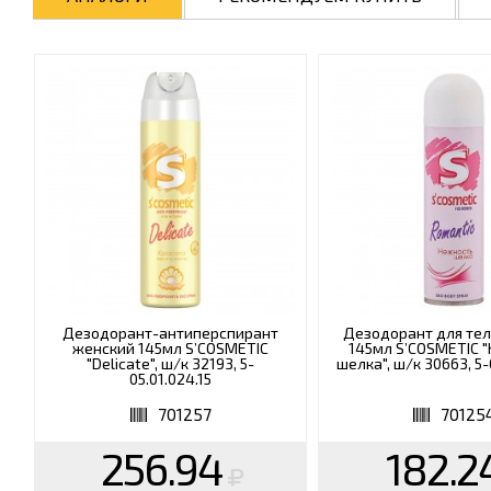
Дезодорант-антиперспирант
Дезодорант для те
женский 145мл S’COSMETIC
145мл S’COSMETIC 
"Delicate", ш/к 32193, 5-
шелка", ш/к 30663, 5-
05.01.024.15
701257
70125
256.94
182.2