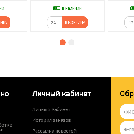
ии
в наличии
ЗИНУ
В КОРЗИНУ
ьно
Личный кабинет
Обр
Личный Кабинет
История заказов
ботке
ых
Рассылка новостей