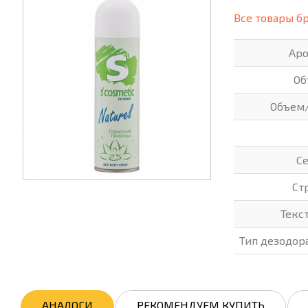
(СИЗ)
Все товары б
ХОББИ И ТВОРЧЕСТВО
ХОЗТО
Ар
ЭЛЕКТРОНИКА
ЭЛЕКТ
Об
Объем
С
Ст
Текс
Тип дезодор
АНАЛОГИ
РЕКОМЕНДУЕМ КУПИТЬ