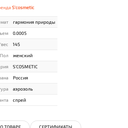
ренда
S’cosmetic
ВАРЫ
ХУДОЖНИКАМ
омат
гармония природы
РОТОВАРЫ И ОСВЕЩЕНИЕ
ъем
0.0005
/вес
145
Пол
женский
ерия
S’COSMETIC
рана
Россия
тура
аэрозоль
анта
спрей
О ТОВАРЕ
СЕРТИФИКАТЫ