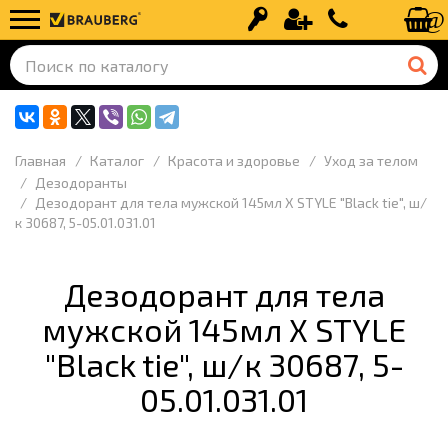
Вход
Регистрация
+7 (499) 110-
Главная
Каталог
Красота и здоровье
Уход за телом
Дезодоранты
Дезодорант для тела мужской 145мл X STYLE "Black tie", ш/
к 30687, 5-05.01.031.01
Дезодорант для тела
мужской 145мл X STYLE
"Black tie", ш/к 30687, 5-
05.01.031.01