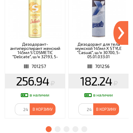
›
Дезодорант-
Дезодорант для тела
антиперспирант женский
мужской 145мл X STYLE
145мл S’COSMETIC
"Casual", ш/к 30700, 5-
"Delicate", ш/к 32193, 5-
05.01.033.01
05.01.024.15
701257
701256
256.94
182.24
в наличии
в наличии
В КОРЗИНУ
В КОРЗИНУ