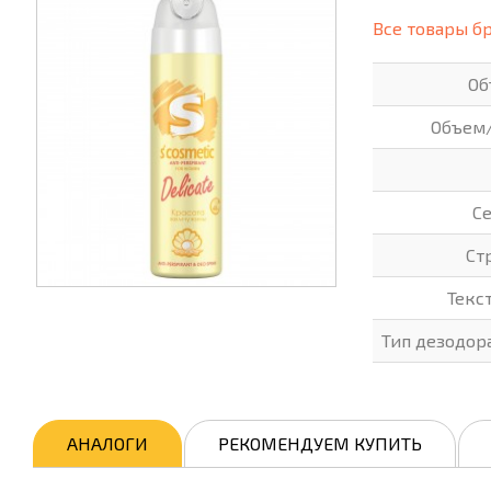
(СИЗ)
Все товары б
ХОББИ И ТВОРЧЕСТВО
ХОЗТО
Об
ЭЛЕКТРОНИКА
ЭЛЕКТ
Объем
С
Ст
Текс
Тип дезодор
АНАЛОГИ
РЕКОМЕНДУЕМ КУПИТЬ