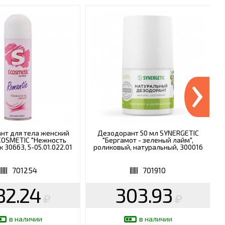
›
нт для тела женский
Дезодорант 50 мл SYNERGETIC
COSMETIC "Нежность
"Бергамот - зеленый лайм",
к 30663, 5-05.01.022.01
роликовый, натуральный, 300016
701254
701910
82.24
303.93
в наличии
в наличии