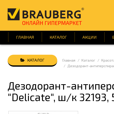
ОНЛАЙН ГИПЕРМАРКЕТ
ГЛАВНАЯ
КАТАЛОГ
АКЦИИ
Главная
Каталог
Красот
АВТОТОВАРЫ
БУМАГ
Дезодорант-антиперспирант 
ВСЁ ДЛЯ КЛИНИНГА
ДЕМОО
ДОМ И САД
ИГРЫ 
Дезодорант-антиперс
КНИГИ
КРАСОТ
"Delicate", ш/к 32193, 
ПОДАРКИ И ПРАЗДНИК
ПОСУД
СРЕДСТВА ИНДИВИД. ЗАЩИТЫ
ТЕХНИ