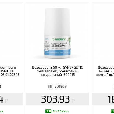
ерспирант
Дезодорант 50 мл SYNERGETIC
Дезодора
COSMETIC
"Без запаха", роликовый,
145мл S’
-05.01.025.15
натуральный, 300015
шелка", ш/
8
701909
4
303.93
1
ии
в наличии