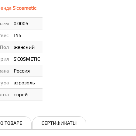
ренда
S’cosmetic
ВАРЫ
ХУДОЖНИКАМ
ъем
0.0005
РОТОВАРЫ И ОСВЕЩЕНИЕ
/вес
145
Пол
женский
ерия
S’COSMETIC
рана
Россия
тура
аэрозоль
анта
спрей
О ТОВАРЕ
СЕРТИФИКАТЫ