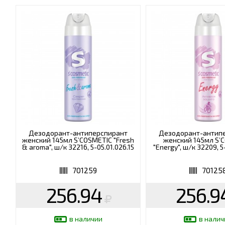
Дезодорант-антиперспирант
Дезодорант-антип
женский 145мл S’COSMETIC "Fresh
женский 145мл S’
& aroma", ш/к 32216, 5-05.01.026.15
"Energy", ш/к 32209, 5
701259
70125
256.94
256.9
в наличии
в налич