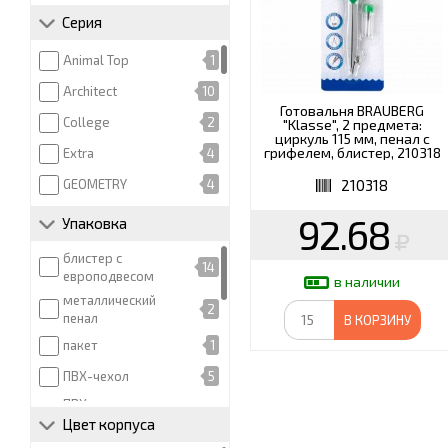
Серия
циркуль
24
циркуль-
Animal Top
1
1
измеритель
Architect
10
Готовальня BRAUBERG
College
2
"Klasse", 2 предмета:
циркуль 115 мм, пенал с
грифелем, блистер, 210318
Extra
4
210318
GEOMETRY
4
GRADE
1
92.68
Упаковка
Junior
6
блистер с
14
европодвесом
Klasse
13
в наличии
металлический
Metal
1
2
пенал
В КОРЗИНУ
Modern
5
пакет
1
Pastel
2
ПВХ-чехол
5
Professional
2
ПВХ-чехол с
4
подвесом
Цвет корпуса
S-Cool
1