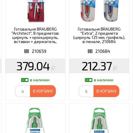
Готовальня BRAUBERG
Готовальня BRAUBERG
"Architect", 8 предметов:
"Extra", 2 предмета
циркуль + кронциркуль,
(циркуль 125 мм, грифель),
вставки + держатель,
в пенале, 210684
отвёртка, точилка,
грифель, 210659
210659
210684
379.04
212.37
в наличии
в наличии
В КОРЗИНУ
В КОРЗИНУ