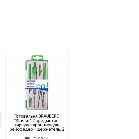
Готовальня BRAUBERG
"Klasse", 7 предметов:
циркуль+кронциркуль,
рейсфедер + держатель, 2
вставки, грифель, 210344