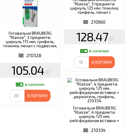
"Klasse", 3 предмета:
циркуль 125 мм, точилка,
грифель, пенал с
подвесом, 210660
210660
128.47
Готовальня BRAUBERG
"Klasse", 3 предмета:
циркуль 115 мм, грифель,
точилка, пенал с подвесом,
210328
в наличии
210328
В КОРЗИНУ
105.04
в наличии
В КОРЗИНУ
Готовальня BRAUBERG
"Klasse", 4 предмета:
циркуль 125 мм,
рейсфедерная вставка +
держатель, грифель,
210334
210334