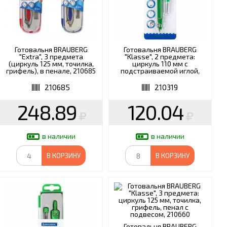
Готовальня BRAUBERG
Готовальня BRAUBERG
"Extra", 3 предмета
"Klasse", 2 предмета:
(циркуль 125 мм, точилка,
циркуль 110 мм с
грифель), в пенале, 210685
подстраиваемой иглой,
грифель, блистер, 210319
210685
210319
248.89
120.04
в наличии
в наличии
В КОРЗИНУ
В КОРЗИНУ
Готовальня BRAUBERG