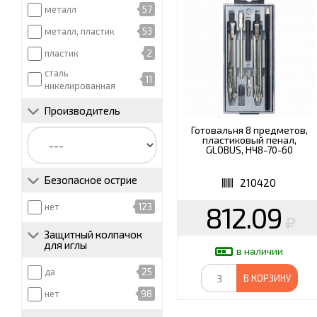
металл
57
металл, пластик
53
пластик
2
сталь
11
никелированная
Производитель
Готовальня 8 предметов,
пластиковый пенал,
GLOBUS, НЧ8-70-60
Безопасное острие
210420
812.09
нет
123
Защитный колпачок
для иглы
в наличии
да
25
В КОРЗИНУ
нет
98