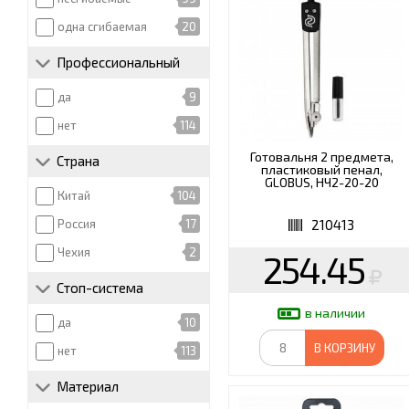
ЗАЩИТЫ (СИЗ)
одна сгибаемая
20
ХОББИ И ТВОРЧЕСТВ
Профессиональный
ЭЛЕКТРОНИКА
да
9
нет
114
Готовальня 2 предмета,
Страна
пластиковый пенал,
GLOBUS, НЧ2-20-20
Китай
104
210413
Россия
17
Чехия
2
254.45
Стоп-система
в наличии
да
10
В КОРЗИНУ
нет
113
Материал