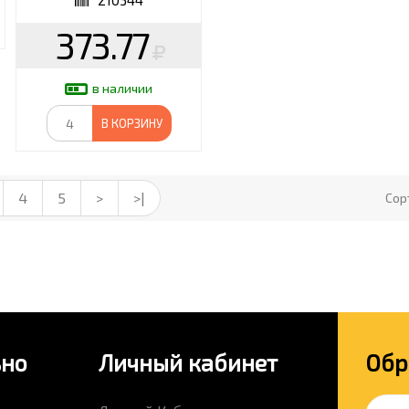
210344
373.77
в наличии
В КОРЗИНУ
4
5
>
>|
Сор
ьно
Личный кабинет
Обр