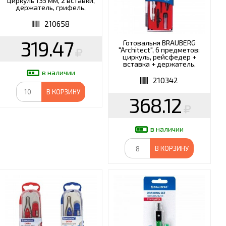
циркуль 135 мм, 2 вставки,
держатель, грифель,
210658
210658
319.47
Готовальня BRAUBERG
"Architect", 6 предметов:
циркуль, рейсфедер +
вставка + держатель,
игольная вставка, грифель,
в наличии
210342
210342
В КОРЗИНУ
368.12
в наличии
В КОРЗИНУ