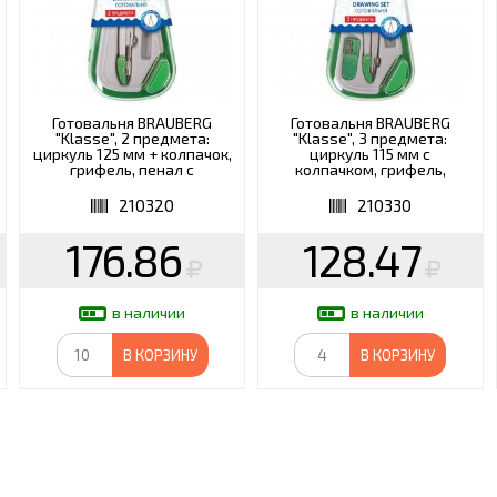
Готовальня BRAUBERG
Готовальня BRAUBERG
"Klasse", 2 предмета:
"Klasse", 3 предмета:
циркуль 125 мм + колпачок,
циркуль 115 мм с
грифель, пенал с
колпачком, грифель,
подвесом, 210320
точилка, пенал с подвесом,
210330
210320
210330
176.86
128.47
в наличии
в наличии
В КОРЗИНУ
В КОРЗИНУ