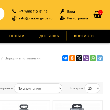
+7 (499) 110-91-16
Вход
0
info@brauberg-rus.ru
Регистрация
ОПЛАТА
ДОСТАВКА
КОНТАКТЫ
Циркули и готовальни
 И ПРОФ. ХИМИЯ
БЫТОВАЯ ТЕХНИКА
ДЛЯ ТУАЛЕТНЫХ КОМНАТ
ЕНТЫ И РЕМОНТ
КАНЦТОВАРЫ
ОФИС
тировка
Товаров
Ы ПИТАНИЯ
СПОРТ И ОТДЫХ
 ДЛЯ МЕДИЦИНЫ
УПАКОВКА