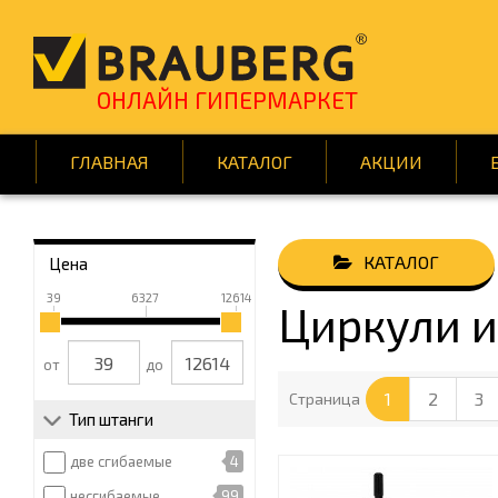
ОНЛАЙН ГИПЕРМАРКЕТ
ГЛАВНАЯ
КАТАЛОГ
АКЦИИ
Цена
АВТОТОВАРЫ
39
6327
12614
Циркули и
ВСЁ ДЛЯ КЛИНИНГА
ДОМ И САД
от
до
КНИГИ
1
2
3
Страница
Тип штанги
ПОДАРКИ И ПРАЗД
две сгибаемые
4
СРЕДСТВА ИНДИВИД
несгибаемые
99