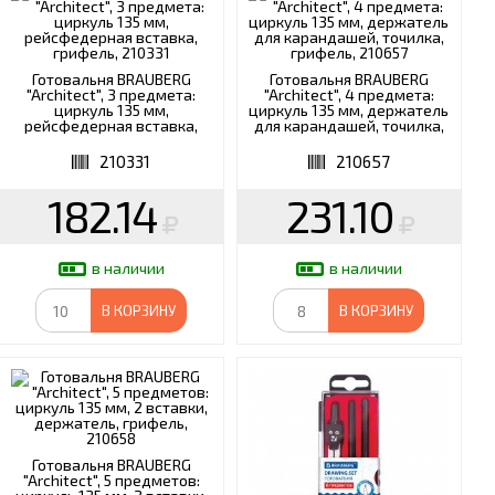
Готовальня BRAUBERG
Готовальня BRAUBERG
"Architect", 3 предмета:
"Architect", 4 предмета:
циркуль 135 мм,
циркуль 135 мм, держатель
рейсфедерная вставка,
для карандашей, точилка,
грифель, 210331
грифель, 210657
210331
210657
182.14
231.10
в наличии
в наличии
В КОРЗИНУ
В КОРЗИНУ
Готовальня BRAUBERG
"Architect", 5 предметов: