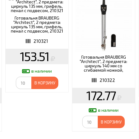
Готовальня BRAUBERG
"Architect", 2 предмета:
циркуль 135 мм, грифель,
пенал с подвесом, 210321
210321
153.51
Готовальня BRAUBERG
"Architect", 2 предмета:
циркуль 140 мм со
сгибаемой ножкой,
в наличии
точилка, пенал с подвесом,
210322
210322
В КОРЗИНУ
172.77
в наличии
В КОРЗИНУ