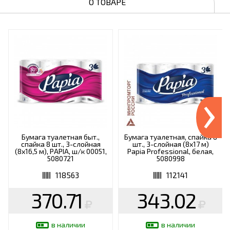
О ТОВАРЕ
›
Бумага туалетная быт.,
Бумага туалетная, спайка 8
спайка 8 шт., 3-слойная
шт., 3-слойная (8х17 м)
(8х16,5 м), PAPIA, ш/к 00051,
Papia Professional, белая,
5080721
5080998
118563
112141
370.71
343.02
в наличии
в наличии