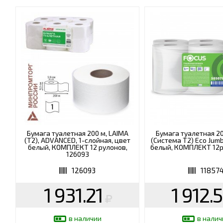
Бумага туалетная 200 м, LAIMA
Бумага туалетная 2
(T2), ADVANCED, 1-слойная, цвет
(Система Т2) Eco Jumb
белый, КОМПЛЕКТ 12 рулонов,
белый, КОМПЛЕКТ 12ру
126093
126093
11857
1 931.21
1 912.
в наличии
в налич