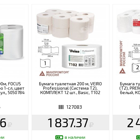
00м, FOCUS
Бумага туалетная 200 м, VEIRO
Бумага ту
o 1-сл, цвет
Professional (Система T2),
(T2), PRE
л,, 5050784
КОМПЛЕКТ 12 шт., Basic, T102
белый, К
4
127083
56
1 837.37
2 
ии
в наличии