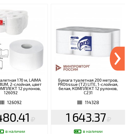
›
алетная 170 м, LAIMA
Бумага туалетная 200 метров,
MIUM, 2-слойная, цвет
PROtissue (T2) LITE, 1-слойная,
ОМПЛЕКТ 12 рулонов,
белая, КОМПЛЕКТ 12 рулонов,
126092
С231
126092
114328
480.41
1 643.37
в наличии
в наличии