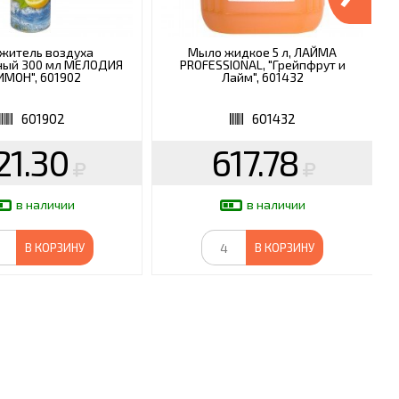
житель воздуха
Мыло жидкое 5 л, ЛАЙМА
ный 300 мл МЕЛОДИЯ
PROFESSIONAL, "Грейпфрут и
ИМОН", 601902
Лайм", 601432
601902
601432
21.30
617.78
в наличии
в наличии
В КОРЗИНУ
В КОРЗИНУ