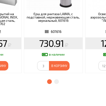
рытий на
Ерш для унитаза LAIMA, с
Осве
IONAL INOX,
подставкой, нержавеющая сталь,
аэрозоль
щая сталь,
зеркальный, 601616
"Л
702
2
601616
57
730.91
1
ии
в наличии
ЗИНУ
В КОРЗИНУ