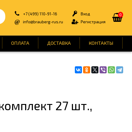
+7 (499) 110-91-16
Вход
0
info@brauberg-rus.ru
Регистрация
ОПЛАТА
ДОСТАВКА
КОНТАКТЫ
ИЯ
БЫТОВАЯ ТЕХНИКА
ДЛЯ ТУАЛЕТНЫХ КОМНАТ
ОНТ
КАНЦТОВАРЫ
комплект 27 шт.,
ОФИС
СПОРТ И ОТДЫХ
НЫ
УПАКОВКА