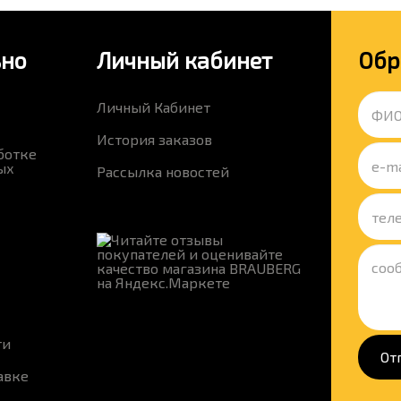
ьно
Личный кабинет
Обр
Личный Кабинет
История заказов
ботке
ых
Рассылка новостей
ти
От
авке