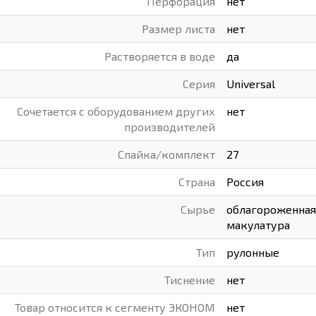
Перфорация
нет
Размер листа
нет
Растворяется в воде
да
Серия
Universal
Сочетается с оборудованием других
нет
производителей
Спайка/комплект
27
Страна
Россия
Сырье
облагороженная
макулатура
Тип
рулонные
Тиснение
нет
Товар относится к сегменту ЭКОНОМ
нет