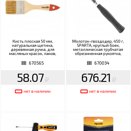
Кисть плоская 50 мм,
Молоток-гвоздодер, 450 г,
натуральная щетина,
SPARTA, круглый боек,
деревянная ручка, для
металлическая трубчатая
масляных красок, лаков,
обрезиненная рукоятка,
SPARTA, 824305
104405
670565
670034
58.07
676.21
нет в наличии
нет в наличии