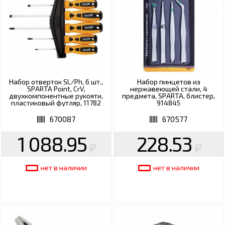
Набор отверток SL/Ph, 6 шт.,
Набор пинцетов из
SPARTA Point, CrV,
нержавеющей стали, 4
двухкомпонентные рукояти,
предмета, SPARTA, блистер,
пластиковый футляр, 11782
914845
670087
670577
1 088.95
228.53
нет в наличии
нет в наличии