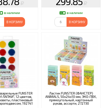
88.78
299.85
в наличии
в наличии
В КОРЗИНУ
В КОРЗИНУ
кварельные FUNSTER
Ластик FUNSTER (ФАНСТЕР)
 ЛАПКИ", 12 цветов,
ANIMALS, 50х24х10 мм, ЭКО-ПВХ,
кюветы, пластиковый
прямоугольный, картонный
вроподвесом, 192741
рукав, ассорти, 272730