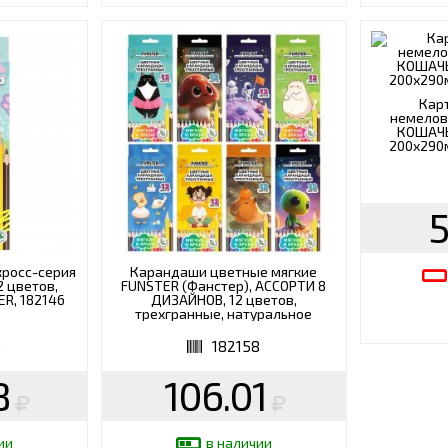
Кар
немелов
КОШАЧЬИ
200х290м
5
росс-серия
Карандаши цветные мягкие
 цветов,
FUNSTER (Фанстер), АССОРТИ 8
ER, 182146
ДИЗАЙНОВ, 12 цветов,
трехгранные, натуральное
дерево, 182158
6
182158
8
106.01
ии
в наличии