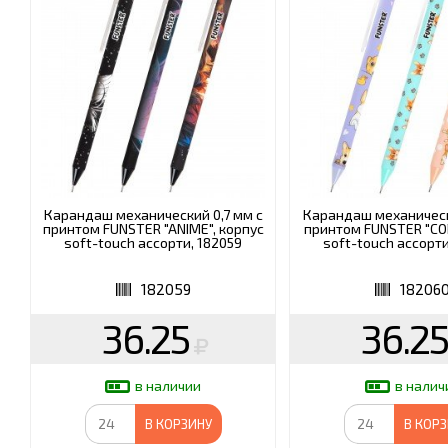
(СИЗ)
ХОББИ И ТВОРЧЕСТВО
ХОЗТО
ЭЛЕКТРОНИКА
ЭЛЕКТ
Карандаш механический 0,7 мм с
Карандаш механическ
принтом FUNSTER "ANIME", корпус
принтом FUNSTER "COR
soft-touch ассорти, 182059
soft-touch ассорти
182059
18206
36.25
36.2
в наличии
в налич
В КОРЗИНУ
В КОР