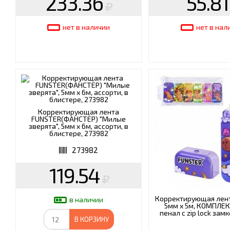
233.36
55.81
нет в наличии
нет в нал
Корректирующая лента
FUNSTER(ФАНСТЕР) "Милые
зверята", 5мм x 6м, ассорти, в
блистере, 273982
273982
119.54
Корректирующая лент
в наличии
5мм х 5м, КОМПЛЕК
пенал с zip lock зам
В КОРЗИНУ