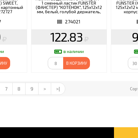
) SWEET,
1 сменный ластик FUNSTER
FUNSTER (
, картонный
(ФАНСТЕР) "КОТЁНОК", 125х12х12
125х12х12 
272727
мм, белый, голубой держатель,
корпус
блистер, 274021
7
274021
9
122.83
9
ии
в наличии
ЗИНУ
В КОРЗИНУ
7
8
9
>
>|
Сор