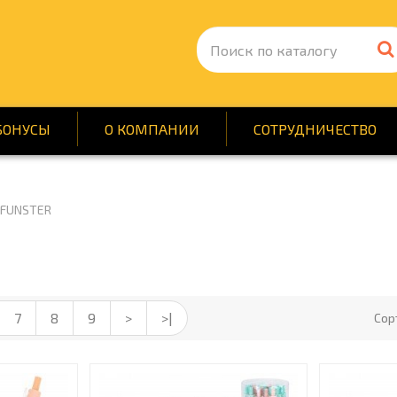
БОНУСЫ
О КОМПАНИИ
СОТРУДНИЧЕСТВО
FUNSTER
А
БЫТОВАЯ И ПРОФ. ХИМ
БОРУДОВАНИЕ
ДЕТЯМ
И ИГРУШКИ
ИНСТРУМЕНТЫ И РЕМ
А И ЗДОРОВЬЕ
МЕБЕЛЬ
7
8
9
>
>|
Сор
А
ПРОДУКТЫ ПИТАНИЯ
КА ДЛЯ ОФИСА
ТОВАРЫ ДЛЯ МЕДИЦИ