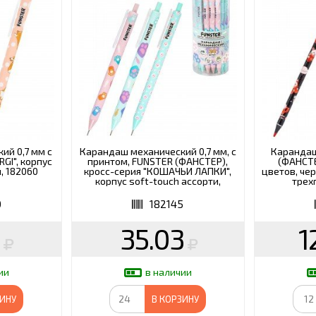
ВАРЫ
ХУДОЖНИКАМ
РОТОВАРЫ И ОСВЕЩЕНИЕ
ий 0,7 мм с
Карандаш механический 0,7 мм, с
Карандаш
GI", корпус
принтом, FUNSTER (ФАНСТЕР),
(ФАНСТЕ
, 182060
кросс-серия "КОШАЧЬИ ЛАПКИ",
цветов, че
корпус soft-touch ассорти,
трех
182145
0
182145
5
35.03
1
ии
в наличии
ЗИНУ
В КОРЗИНУ