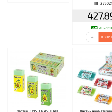
27302
427.8
в налич
В КОР
Ластик FUNSTER AVOCADO,
Ластик ароматизи