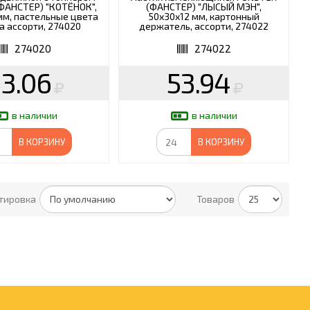
ФАНСТЕР) "КОТЁНОК",
(ФАНСТЕР) "ЛЫСЫЙ МЭН",
мм, пастельные цвета
50х30х12 мм, картонный
а ассорти, 274020
держатель, ассорти, 274022
274020
274022
3.06
53.94
в наличии
в наличии
В КОРЗИНУ
В КОРЗИНУ
тировка
Товаров