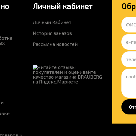
ьно
Личный кабинет
Обр
Личный Кабинет
История заказов
ботке
ых
Рассылка новостей
ти
От
авке
товаров и