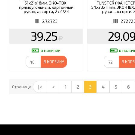
51х21х16мм, ЭКО-ПВХ,
FUNSTER (ФАНСТЕР
прямоугольный, картонный
54х23х11мм, ЭКО-ПВХ
рукав, ассорти, 272723
рукав, ассорти, 
272723
27272
39.25
29.0
в наличии
в налич
В КОРЗИНУ
В КОР
|<
<
1
2
3
4
5
6
Страница