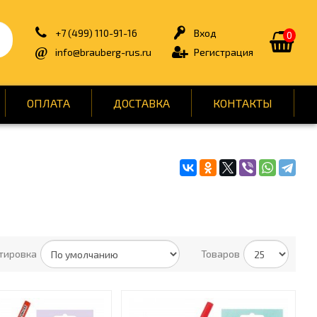
+7 (499) 110-91-16
Вход
0
info@brauberg-rus.ru
Регистрация
ОПЛАТА
ДОСТАВКА
КОНТАКТЫ
ИЯ
БЫТОВАЯ ТЕХНИКА
ДЛЯ ТУАЛЕТНЫХ КОМНАТ
ОНТ
КАНЦТОВАРЫ
ОФИС
тировка
Товаров
СПОРТ И ОТДЫХ
НЫ
УПАКОВКА