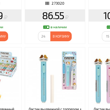
1
273020
9
86.55
1
ии
в наличии
ЗИНУ
В КОРЗИНУ
рованный
Ластик выдвижной с топпером +
Ластик в