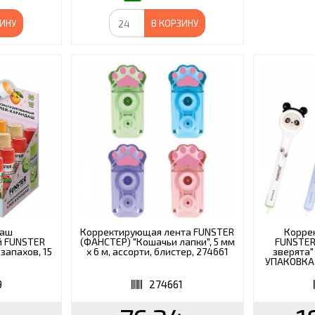
ЗИНУ
В КОРЗИНУ
даш
Корректирующая лента FUNSTER
Корре
й FUNSTER
(ФАНСТЕР) "Кошачьи лапки", 5 мм
FUNSTER
запахов, 15
х 6 м, ассорти, блистер, 274661
зверята
УПАКОВКА 
9
274661