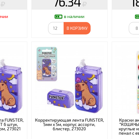
76.34
1
ичии
в наличии
В КОРЗИНУ
а FUNSTER,
Корректирующая лента FUNSTER,
Краски а
Т 6 штук,
5мм х 5м, корпус ассорти,
"КОШАЧЬИ
ком, 273021
блистер, 273020
круглые 
пенал с е