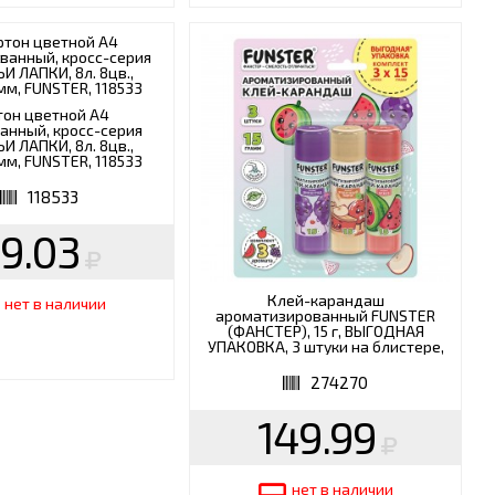
тон цветной А4
анный, кросс-серия
 ЛАПКИ, 8л. 8цв.,
м, FUNSTER, 118533
118533
9.03
Клей-карандаш
нет в наличии
ароматизированный FUNSTER
(ФАНСТЕР), 15 г, ВЫГОДНАЯ
УПАКОВКА, 3 штуки на блистере,
274270
274270
149.99
нет в наличии