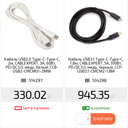
Кабель USB2.0 Type-C-Type-C,
Кабель USB3.1 Type-C-Type-C,
2м, CABLEXPERT, 3А, 60Вт,
1.8м, CABLEXPERT, 5А, 100Вт,
PD/QC3.0, медь, белый, CCB-
PD/QC3.0, медь, черный, CCP-
USB2-CMCMO1-2MW
USB3.1-CMCM2-1.8M
514297
514298
330.02
945.35
нет в наличии
в наличии
В КОРЗИНУ