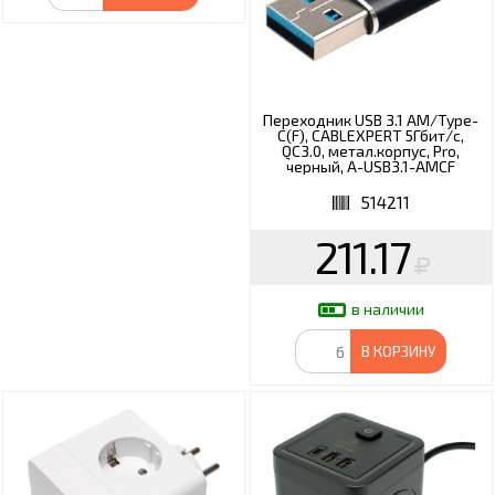
Переходник USB 3.1 AM/Type-
C(F), CABLEXPERT 5Гбит/с,
QC3.0, метал.корпус, Pro,
черный, A-USB3.1-AMCF
514211
211.17
в наличии
В КОРЗИНУ