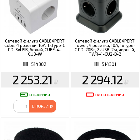
Сетевой фильтр CABLEXPERT
Сетевой фильтр CABLEXPERT
Cube, 4 розетки, 16А, 1xType-C
Tower, 4 розетки, 10А, 1xType-
PD, 3хUSB, белый, CUBE-4-
C PD, 20Вт, 2хUSB, 2м, черный,
СU3-W
TWR-4-CU2-B-2
514302
514301
2 253.21
2 294.12
в наличии
нет в наличии
В КОРЗИНУ