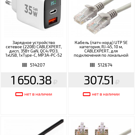
Зарядное устройство
Кабель (патч-корд) UTP 5Е
сетевое (220В) CABLEXPERT,
категория, RJ-45, 10 м,
дисп, 35Вт GaN, QC4/PD3,
CABLEXPERT, для
1хUSB, 1хType-C, MP3A-PC-52
подключения по локальной
сети LAN, PP12-10M
514207
512674
1 650.38
307.51
нет в наличии
нет в наличии