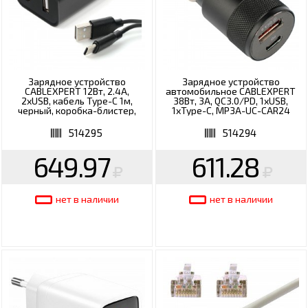
Зарядное устройство
Зарядное устройство
CABLEXPERT 12Вт, 2.4А,
автомобильное CABLEXPERT
2хUSB, кабель Type-C 1м,
38Вт, 3А, QC3.0/PD, 1хUSB,
черный, коробка-блистер,
1хType-C, MP3A-UC-CAR24
MP3A-PC-37
514295
514294
649.97
611.28
нет в наличии
нет в наличии