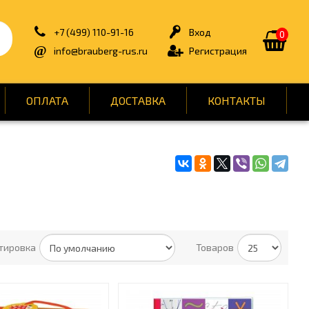
+7 (499) 110-91-16
Вход
0
info@brauberg-rus.ru
Регистрация
ОПЛАТА
ДОСТАВКА
КОНТАКТЫ
ИЯ
БЫТОВАЯ ТЕХНИКА
ДЛЯ ТУАЛЕТНЫХ КОМНАТ
ОНТ
КАНЦТОВАРЫ
ОФИС
тировка
Товаров
СПОРТ И ОТДЫХ
НЫ
УПАКОВКА