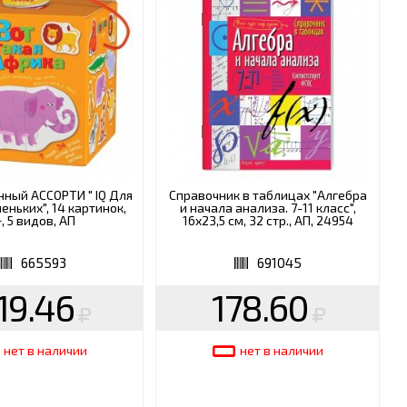
ШКОЛА
нный АССОРТИ " IQ Для
Справочник в таблицах "Алгебра
еньких", 14 картинок,
и начала анализа. 7-11 класс",
+, 5 видов, АП
16х23,5 см, 32 стр., АП, 24954
665593
691045
19.46
178.60
нет в наличии
нет в наличии