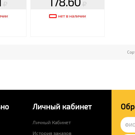
1
178.60
ичии
нет в наличии
Сор
ьно
Личный кабинет
Обр
Личный Кабинет
История заказов