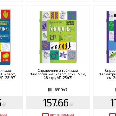
блицах
Справочник в таблицах
Справ
11 класс",
"Биология. 7-11 класс", 16х23,5 см,
"Геометрия
 АП, 28197
48 стр., АП, 25471
см, 2
8
691047
5
157.66
1
ичии
нет в наличии