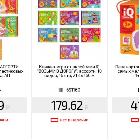
ВАРЫ
ХУДОЖНИКАМ
РОТОВАРЫ И ОСВЕЩЕНИЕ
 АССОРТИ
Книжка-игра с наклейками IQ
Пазл карто
пластиковых
"ВОЗЬМИ В ДОРОГУ", ассорти, 10
самых мал
а, АП
видов, 16 стр, 213 х 160 м
1
4
691160
9
179.62
4
ичии
нет в наличии