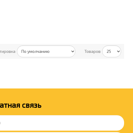
тировка
Товаров
атная связь