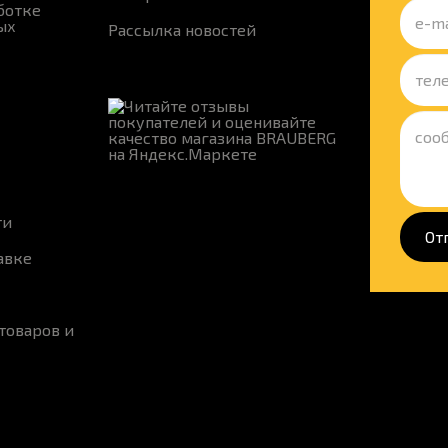
ботке
ых
Рассылка новостей
ти
От
авке
товаров и