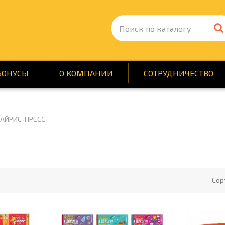
БОНУСЫ
О КОМПАНИИ
СОТРУДНИЧЕСТВО
АЙРИС-ПРЕСС
А
БЫТОВАЯ И ПРОФ. ХИМ
БОРУДОВАНИЕ
ДЕТЯМ
И ИГРУШКИ
ИНСТРУМЕНТЫ И РЕМ
А И ЗДОРОВЬЕ
МЕБЕЛЬ
Сор
А
ПРОДУКТЫ ПИТАНИЯ
КА ДЛЯ ОФИСА
ТОВАРЫ ДЛЯ МЕДИЦИ