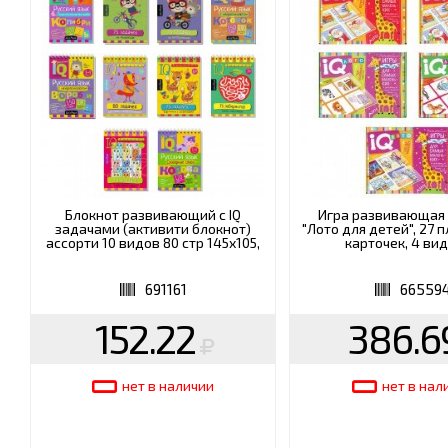
(СИЗ)
ХОББИ И ТВОРЧЕСТВО
ХОЗТО
ЭЛЕКТРОНИКА
ЭЛЕКТ
Блокнот развивающий с IQ
Игра развивающая
задачами (активити блокнот)
"Лото для детей", 27 
ассорти 10 видов 80 стр 145х105,
карточек, 4 вид
691161
66559
152.22
386.6
нет в наличии
нет в нал