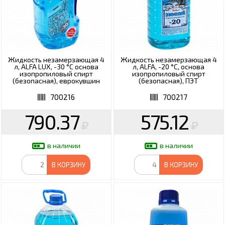
Жидкость незамерзающая 4
Жидкость незамерзающая 4
л, ALFA LUX, -30 °С основа
л, ALFA, -20 °С, основа
изопропиловый спирт
изопропиловый спирт
(безопасная), еврокувшин
(безопасная), ПЭТ
700216
700217
790.37
575.12
в наличии
в наличии
В КОРЗИНУ
В КОРЗИНУ