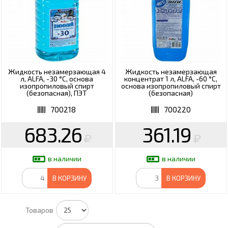
Жидкость незамерзающая 4
Жидкость незамерзающая
л, ALFA, -30 °С, основа
концентрат 1 л, ALFA, -60 °С,
изопропиловый спирт
основа изопропиловый спирт
(безопасная), ПЭТ
(безопасная)
700218
700220
683.26
361.19
в наличии
в наличии
В КОРЗИНУ
В КОРЗИНУ
Товаров