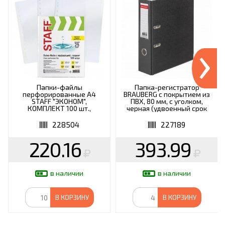
›
Папки-файлы
Папка-регистратор
перфорированные А4
BRAUBERG с покрытием из
STAFF "ЭКОНОМ",
ПВХ, 80 мм, с уголком,
КОМПЛЕКТ 100 шт.,
черная (удвоенный срок
гладкие, 25 мкм, 228504
службы), 227189
228504
227189
220.16
393.99
в наличии
в наличии
В КОРЗИНУ
В КОРЗИНУ