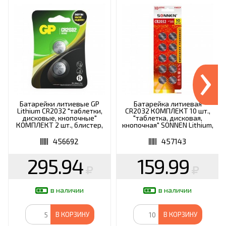
›
Батарейки литиевые GP
Батарейка литиевая
Lithium CR2032 "таблетки,
CR2032 КОМПЛЕКТ 10 шт.,
дисковые, кнопочные"
"таблетка, дисковая,
КОМПЛЕКТ 2 шт., блистер,
кнопочная" SONNEN Lithium,
CR2032-2CRU2
в блистере, 457143
456692
457143
295.94
159.99
в наличии
в наличии
В КОРЗИНУ
В КОРЗИНУ