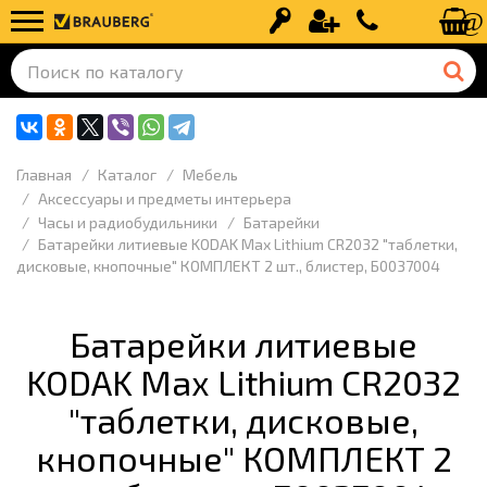
Вход
Регистрация
+7 (499) 110-
Главная
Каталог
Мебель
Аксессуары и предметы интерьера
Часы и радиобудильники
Батарейки
Батарейки литиевые KODAK Max Lithium CR2032 "таблетки,
дисковые, кнопочные" КОМПЛЕКТ 2 шт., блистер, Б0037004
Батарейки литиевые
KODAK Max Lithium CR2032
"таблетки, дисковые,
кнопочные" КОМПЛЕКТ 2