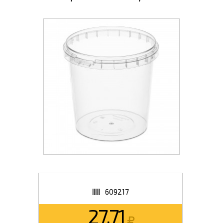
609217
27.71