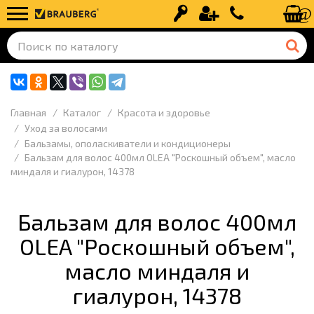
Вход
Регистрация
+7 (499) 110-
Главная
Каталог
Красота и здоровье
Уход за волосами
Бальзамы, ополаскиватели и кондиционеры
Бальзам для волос 400мл OLEA "Роскошный объем", масло
миндаля и гиалурон, 14378
Бальзам для волос 400мл
OLEA "Роскошный объем",
масло миндаля и
гиалурон, 14378